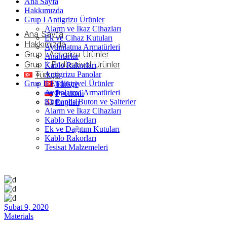
Ana Sayfa
Hakkımızda
Grup I Antigrizu Ürünler
Alarm ve İkaz Cihazları
Ana Sayfa
Ek ve Cihaz Kutuları
Hakkımızda
Aydınlatma Armatürleri
Grup I Antigrizu Ürünler
Anahtarlar
Grup II Endüstriyel Ürünler
Kablo Rakorları
Türkçe
Antigrizu Panolar
Grup II Endüstriyel Ürünler
Türkçe
Aydınlatma Armatürleri
Русский
Kumanda Buton ve Şalterler
English
Alarm ve İkaz Cihazları
Kablo Rakorları
Ek ve Dağıtım Kutuları
Kablo Rakorları
Tesisat Malzemeleri
Şubat 9, 2020
Materials