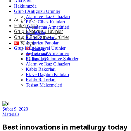
Ana Sayfa
Hakkımızda
Grup I Antigrizu Ürünler
Alarm ve İkaz Cihazları
Ana Sayfa
Ek ve Cihaz Kutuları
Hakkımızda
Aydınlatma Armatürleri
Grup I Antigrizu Ürünler
Anahtarlar
Grup II Endüstriyel Ürünler
Kablo Rakorları
Türkçe
Antigrizu Panolar
Grup II Endüstriyel Ürünler
Türkçe
Aydınlatma Armatürleri
Русский
Kumanda Buton ve Şalterler
English
Alarm ve İkaz Cihazları
Kablo Rakorları
Ek ve Dağıtım Kutuları
Kablo Rakorları
Tesisat Malzemeleri
Şubat 9, 2020
Materials
Best innovations in metallurgy today