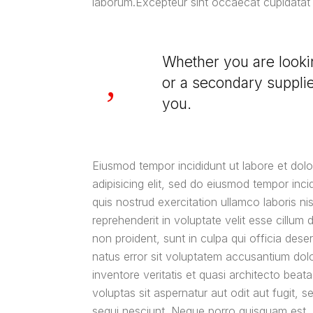
laborum.Excepteur sint occaecat cupidatat 
Whether you are lookin
or a secondary supplie
you.
Eiusmod tempor incididunt ut labore et dol
adipisicing elit, sed do eiusmod tempor inc
quis nostrud exercitation ullamco laboris n
reprehenderit in voluptate velit esse cillum 
non proident, sunt in culpa qui officia dese
natus error sit voluptatem accusantium dol
inventore veritatis et quasi architecto bea
voluptas sit aspernatur aut odit aut fugit,
sequi nesciunt. Neque porro quisquam est, q