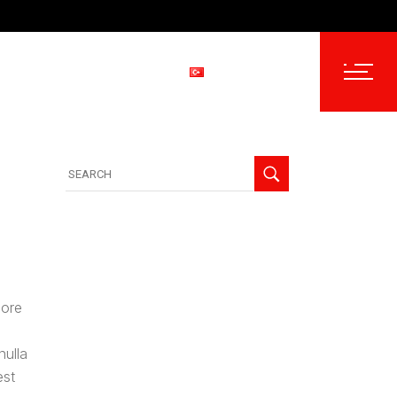
Türkçe
Русск
rup II Endüstriyel Ürünler
Türkçe
English
Türkçe
Русский
English
lore
nulla
est