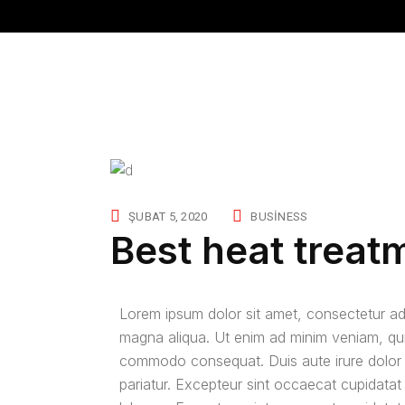
An
ŞUBAT 5, 2020
BUSINESS
Best heat treatm
Lorem ipsum dolor sit amet, consectetur adi
magna aliqua. Ut enim ad minim veniam, quis 
commodo consequat. Duis aute irure dolor in 
pariatur. Excepteur sint occaecat cupidatat 