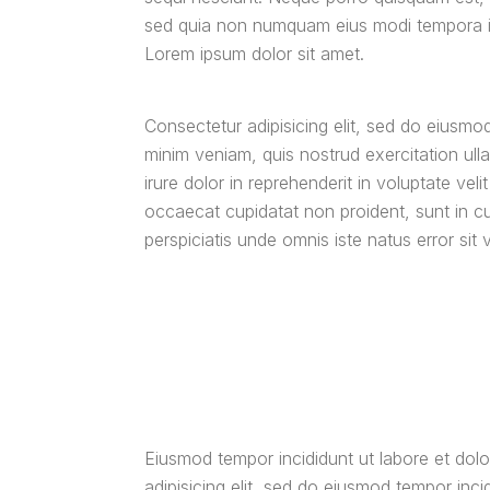
sed quia non numquam eius modi tempora in
Lorem ipsum dolor sit amet.
Consectetur adipisicing elit, sed do eiusmo
minim veniam, quis nostrud exercitation ul
irure dolor in reprehenderit in voluptate veli
occaecat cupidatat non proident, sunt in cul
perspiciatis unde omnis iste natus error s
Eiusmod tempor incididunt ut labore et dol
adipisicing elit, sed do eiusmod tempor inc