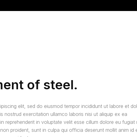
a Sayfa
Hakkımızda
Grup I Antigrizu Ürünler
G
ent of steel.
piscing elit, sed do eiusmod tempor incididunt ut labore et do
nostrud exercitation ullamco laboris nisi ut aliquip ex ea
reprehenderit in voluptate velit esse cillum dolore eu fugiat 
non proident, sunt in culpa qui officia deserunt mollit anim id 