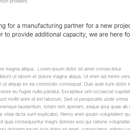
non proident.
g for a manufacturing partner for a new proje
r to provide additional capacity, we are here fo
ore magna aliqua. Lorem ipsum dolor sit amet consectetur
ididunt ut labore et dolore magna aliqua. Ut enim ad minim ven
isi ut aliquip ex ea commodo consequat. Duis aute irure dolor i
dolore eu fugiat nulla pariatur. Excepteur sint occaecat cupidat
runt mollit anim id est laborum. Sed ut perspiciatis unde omnis 
oremque laudantium, totam rem aperiam, eaque ipsa quae ab i
tae vitae dicta sunt explicabo. Nemo enim ipsam voluptatem qu
 sed quia consequuntur magni dolores eos qui ratione voluptat
ui dolorem ipsum quia dolor sit amet, consectetur, adipisci vel