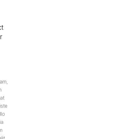
ct
r
iam,
n
at
iste
llo
ia
em
it,