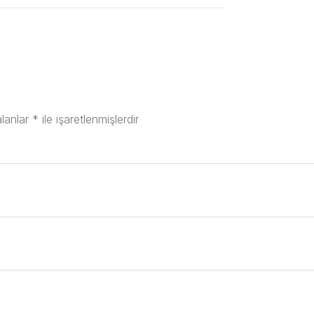
alanlar
*
ile işaretlenmişlerdir