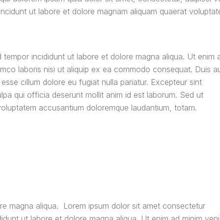
cidunt ut labore et dolore magnam aliquam quaerat voluptat
d tempor incididunt ut labore et dolore magna aliqua. Ut enim 
lamco laboris nisi ut aliquip ex ea commodo consequat. Duis a
t esse cillum dolore eu fugiat nulla pariatur. Excepteur sint
pa qui officia deserunt mollit anim id est laborum. Sed ut
it voluptatem accusantium doloremque laudantium, totam.
ore magna aliqua. Lorem ipsum dolor sit amet consectetur
ididunt ut labore et dolore magna aliqua. Ut enim ad minim ven