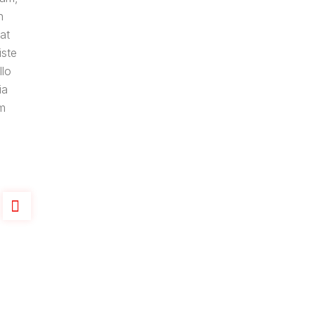
n
at
iste
llo
ia
em