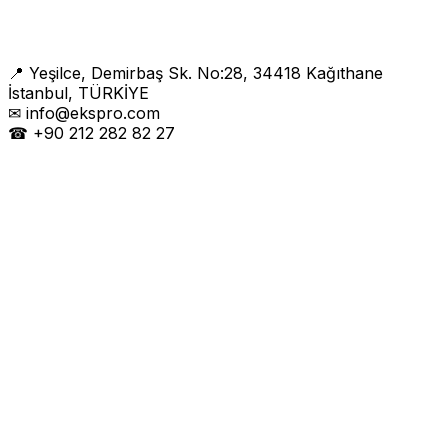
📍 Yeşilce, Demirbaş Sk. No:28, 34418 Kağıthane
İstanbul, TÜRKİYE
✉ info@ekspro.com
☎ +90 212 282 82 27